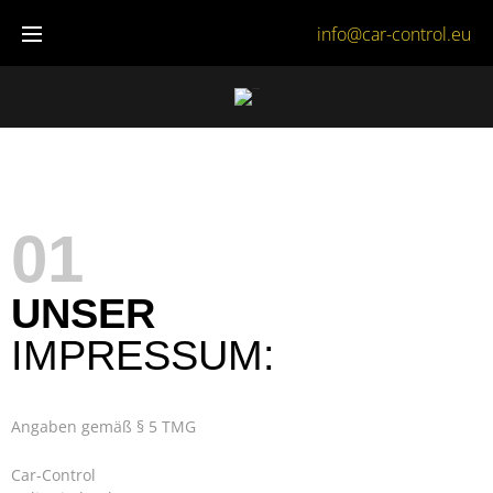
info@car-control.eu
01
UNSER
IMPRESSUM:
Angaben gemäß § 5 TMG
Car-Control